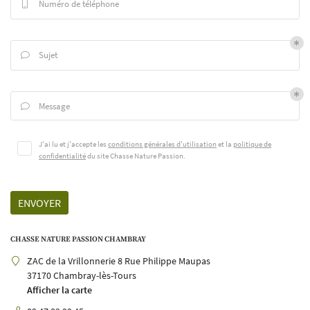
Numéro de téléphone

Sujet

Message

UNE QUESTIO
J'ai lu et j'accepte les
conditions générales d'utilisation
et la
politique de
confidentialité
du site
Chasse Nature Passion
.
02 47 82 99 45
ENVOYER
Bienvenue
Chambray
CHASSE NATURE PASSION CHAMBRAY
ZAC de la Vrillonnerie 8 Rue Philippe Maupas
Eshop
37170 Chambray-lès-Tours
Afficher la carte
Avis
RESTEZ INFO