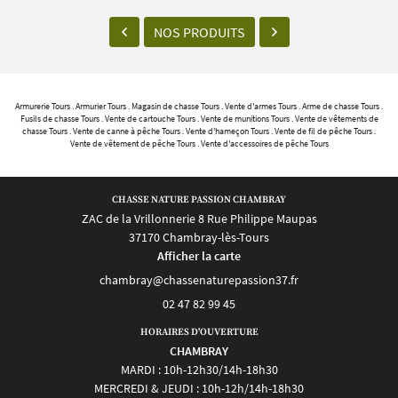
NOS PRODUITS
Armurerie Tours . Armurier Tours . Magasin de chasse Tours . Vente d'armes Tours . Arme de chasse Tours .
Fusils de chasse Tours . Vente de cartouche Tours . Vente de munitions Tours . Vente de vêtements de
chasse Tours . Vente de canne à pêche Tours . Vente d'hameçon Tours . Vente de fil de pêche Tours .
Vente de vêtement de pêche Tours . Vente d'accessoires de pêche Tours
CHASSE NATURE PASSION CHAMBRAY
ZAC de la Vrillonnerie 8 Rue Philippe Maupas
37170 Chambray-lès-Tours
Afficher la carte
02 47 82 99 45
HORAIRES D'OUVERTURE
CHAMBRAY
MARDI : 10h-12h30/14h-18h30
MERCREDI & JEUDI : 10h-12h/14h-18h30