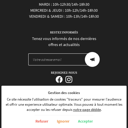
MARDI : 10h-12h30/14h-18h30
MERCREDI & JEUDI : 10h-12h/14h-18h30
VENDREDI & SAMEDI : 10h-13h/14h-18h30
RESTEZ INFORMÉS
Tenez vous informés de nos dernières
offres et actualités
REJOIGNEZ-NOUS
Gestion des cookies
Mentions Légales
Conditions générales d'utilisation
Ce site nécessite l'utilisation de cookies "traceurs" pour mesurer l'audience
Politique de confidentialité
et offrir une experience utilisateur optimale. Vous pouvez à tout moment les
Gestion des cookies
accepter ou les refuser depuis
notre page dédiée
.
Sitemap
Refuser
Ignorer
Accepter