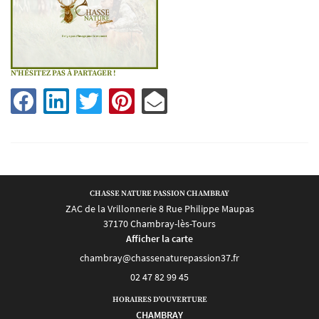
UNE QUESTIO
N'HÉSITEZ PAS À PARTAGER !
02 47 82 99 45
Bienvenue
Chambray
Eshop
Avis
CHASSE NATURE PASSION CHAMBRAY
RESTEZ INFO
ZAC de la Vrillonnerie 8 Rue Philippe Maupas
Actualités
37170 Chambray-lès-Tours
INSCRIPTION NEWS
Afficher la carte
Contact
02 47 82 99 45
REJOIGNEZ-NOUS 
HORAIRES D'OUVERTURE
CHAMBRAY